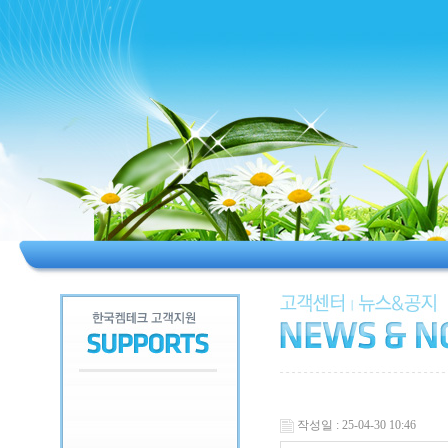
작성일 : 25-04-30 10:46