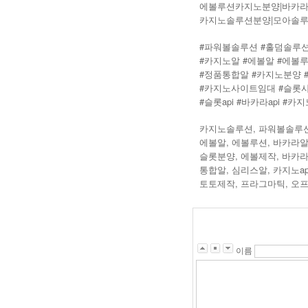
에볼루션카지노분양|바카라ap
카지노솔루션분양|모아솔루
#파워볼솔루션 #홀덤솔루션
#카지노알 #에볼알 #에볼
#정품통합알 #카지노분양 
#카지노사이트임대 #슬롯사
#슬롯api #바카라api 
카지노솔루션, 파워볼솔루션
에볼알, 에볼루션, 바카라알
슬롯분양, 에볼제작, 바카
통합알, 심리스알, 카지노api
,
,
토토제작
프라그마틱
오
이름