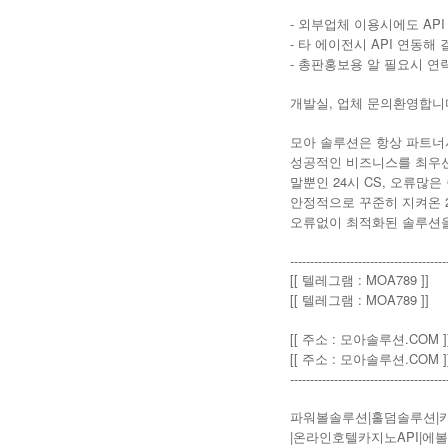
- 외부업체 이용시에도 AP
- 타 에이전시 API 연동
- 총판홍보용 알 필요시 연
개발실, 업체 문의환영합니
모아 솔루션은 항상 파트
성공적인 비즈니스를 최우선
말뿐인 24시 CS, 오류많
안정적으로 꾸준히 지켜온 2
오류없이 최적화된 솔루션을
---------------------------------------
[[ 텔레그램 : MOA789 ]]
[[ 텔레그램 : MOA789 ]]
[[ 주소 : 모아솔루션.COM ]
[[ 주소 : 모아솔루션.COM ]
---------------------------------------
파워볼솔루션|홀덤솔루션|
|온라인호텔카지노API|에