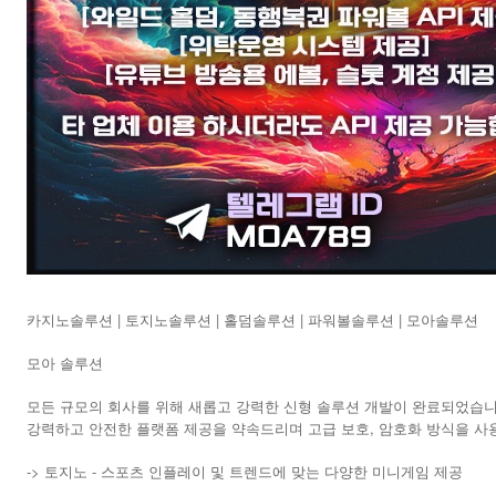
카지노솔루션 | 토지노솔루션 | 홀덤솔루션 | 파워볼솔루션 | 모아솔루션
모아 솔루션
모든 규모의 회사를 위해 새롭고 강력한 신형 솔루션 개발이 완료되었습니
강력하고 안전한 플랫폼 제공을 약속드리며 고급 보호, 암호화 방식을 사
-> 토지노 - 스포츠 인플레이 및 트렌드에 맞는 다양한 미니게임 제공