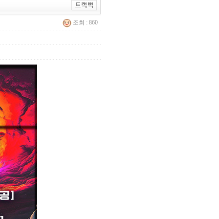
조회 : 860