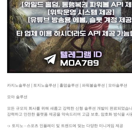
카지노솔루션 | 토지노솔루션 | 홀덤솔루션 | 파워볼솔루션 | 모아솔루션
모아 솔루션
모든 규모의 회사를 위해 새롭고 강력한 신형 솔루션 개발이 완료되었습니
강력하고 안전한 플랫폼 제공을 약속드리며 고급 보호, 암호화 방식을 사
-> 토지노 - 스포츠 인플레이 및 트렌드에 맞는 다양한 미니게임 제공