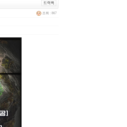
조회 : 867