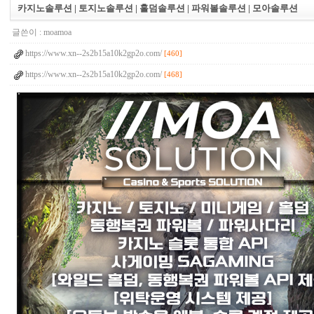
카지노솔루션 | 토지노솔루션 | 홀덤솔루션 | 파워볼솔루션 | 모아솔루션
글쓴이 :
moamoa
https://www.xn--2s2b15a10k2gp2o.com/
[460]
https://www.xn--2s2b15a10k2gp2o.com/
[468]