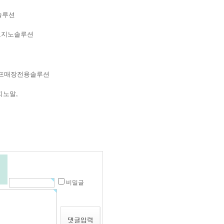
솔루션
#토지노솔루션
#오프매장전용솔루션
지노알,
비밀글