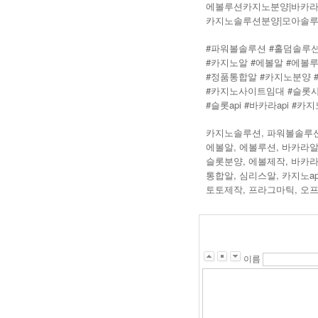
에볼루션카지노분양|바카라ap
카지노솔루션분양|모아솔루
#파워볼솔루션 #홀덤솔루션
#카지노알 #에볼알 #에볼
#정품통합알 #카지노분양 
#카지노사이트임대 #슬롯사
#슬롯api #바카라api 
카지노솔루션, 파워볼솔루션
에볼알, 에볼루션, 바카라알
슬롯분양, 에볼제작, 바카
통합알, 심리스알, 카지노api
,
,
토토제작
프라그마틱
오
이름