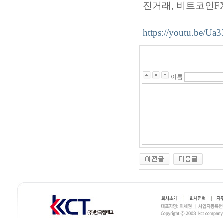
진거래, 비트코인F
https://youtu.be/
이름