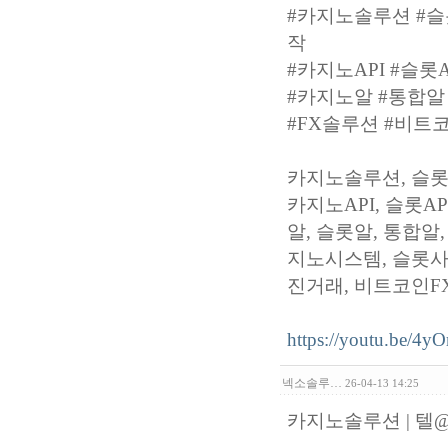
#카지노솔루션 #
작
#카지노API #슬롯
#카지노알 #통합알
#FX솔루션 #비트
카지노솔루션, 슬롯
카지노API, 슬롯A
알, 슬롯알, 통합알
지노시스템, 슬롯사
진거래, 비트코인F
https://youtu.be
넥소솔루…
26-04-13 14:25
카지노솔루션 | 텔@