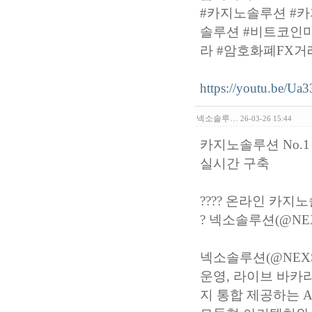
#카지노솔루션 #카
솔루션 #비트코인
라 #암호화폐FX거
https://youtu.be/
넥소솔루…
26-03-26 15:44
카지노솔루션 No.1
실시간 구축
???? 온라인 카지
? 넥소솔루션(@NEX
넥소솔루션(@NEX
운영, 라이브 바카라
지 통합 제공하는 Al