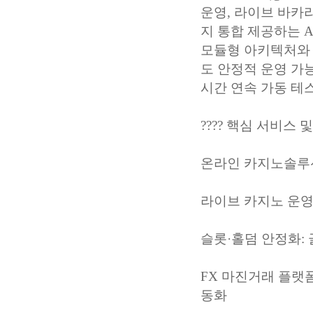
운영, 라이브 바카라
지 통합 제공하는 Al
모듈형 아키텍처와 
도 안정적 운영 가능
시간 연속 가동 테
???? 핵심 서비스 
온라인 카지노솔루션
라이브 카지노 운영
슬롯·홀덤 안정화: 
FX 마진거래 플랫폼
동화