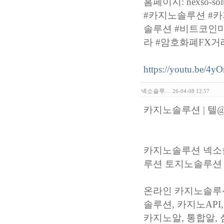
홈페이지: nexso-solu
#카지노솔루션 #카
솔루션 #비트코인
라 #암호화폐FX거
https://youtu.be
넥소솔루…
26-04-08 12:57
카지노솔루션 | 텔@
카지노솔루션 넥소솔
루션 토지노솔루션
온라인 카지노솔루션
솔루션, 카지노API,
카지노알, 통합알,