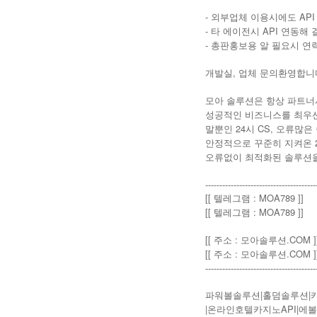
- 외부업체 이용시에도 AP
- 타 에이전시 API 연동
- 총판홍보용 알 필요시 연
개발실, 업체 문의환영합니
모아 솔루션은 항상 파트
성공적인 비즈니스를 최우선
말뿐인 24시 CS, 오류많
안정적으로 꾸준히 지켜온 2
오류없이 최적화된 솔루션을
---------------------------------------
[[ 텔레그램 : MOA789 ]]
[[ 텔레그램 : MOA789 ]]
[[ 주소 : 모아솔루션.COM ]
[[ 주소 : 모아솔루션.COM ]
---------------------------------------
파워볼솔루션|홀덤솔루션|
|온라인호텔카지노API|에