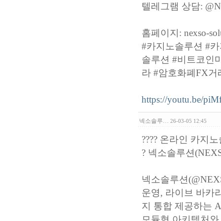
텔레그램 상담: @N
홈페이지: nexso-solu
#카지노솔루션 #카
솔루션 #비트코인
라 #암호화폐FX거
https://youtu.be/
넥소솔루…
26-03-05 12:45
???? 온라인 카지
? 넥소솔루션(NEXS
넥소솔루션(@NEX
운영, 라이브 바카라
지 통합 제공하는 Al
모듈형 아키텍처와 