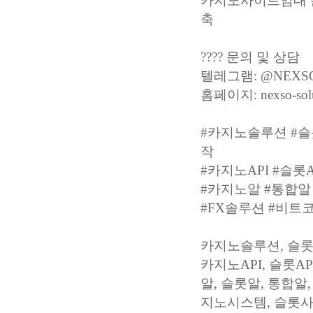
카지노사이트임대 
축
???? 문의 및 상담
텔레그램: @NEXS
홈페이지: nexso-solu
#카지노솔루션 #
작
#카지노API #슬롯
#카지노알 #통합알
#FX솔루션 #비트
카지노솔루션, 슬롯
카지노API, 슬롯A
알, 슬롯알, 통합알
지노시스템, 슬롯사