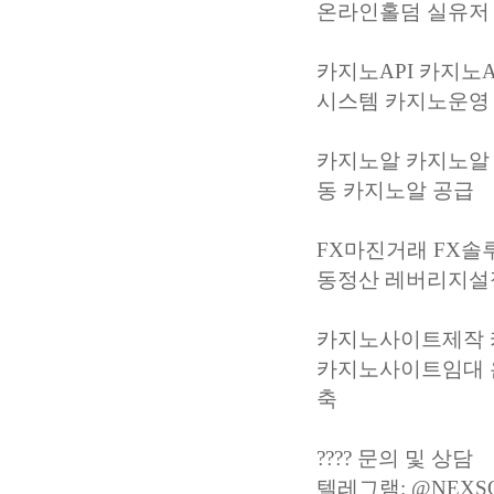
온라인홀덤 실유저
카지노API 카지노A
시스템 카지노운영
카지노알 카지노알 
동 카지노알 공급
FX마진거래 FX솔
동정산 레버리지설
카지노사이트제작 
카지노사이트임대 
축
???? 문의 및 상담
텔레그램: @NEXS