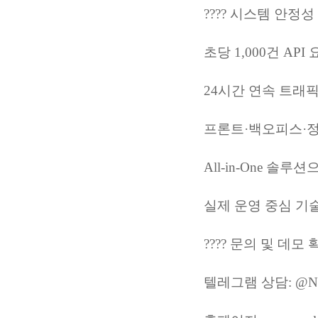
???? 시스템 안정성
초당 1,000건 API
24시간 연속 트래픽
프론트·백오피스·정
All-in-One 솔
실제 운영 중심 기
???? 문의 및 데모 
텔레그램 상담: @N