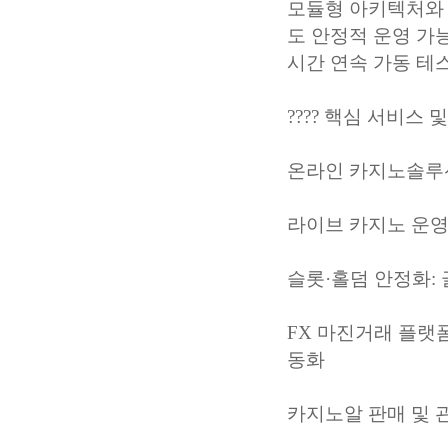
모듈형 아키텍처와 
도 안정적 운영 가능
시간 연속 가동 테
???? 핵심 서비스 
온라인 카지노솔루션
라이브 카지노 운영
슬롯·홀덤 안정화: 
FX 마진거래 플랫폼
동화
카지노알 판매 및 