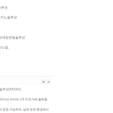
솔루션
#토지노솔루션
#오프매장전용솔루션
지노알,
솔루션(NEXSO)
라이브 바카라, FX 마진거래 플랫폼,
적 운영 가능하며, 실제 운영 환경에서