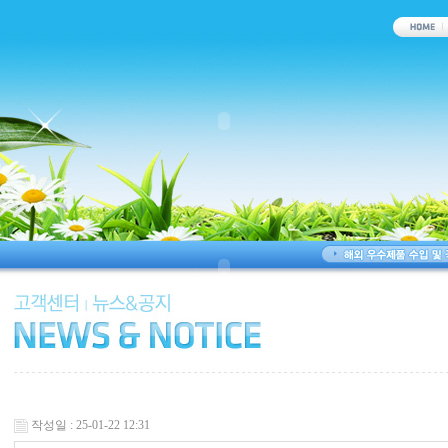
작성일 : 25-01-22 12:31