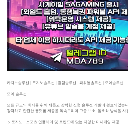
카지노솔루션 | 토지노솔루션 | 홀덤솔루션 | 파워볼솔루션 | 모아솔루션
모아 솔루션
모든 규모의 회사를 위해 새롭고 강력한 신형 솔루션 개발이 완료되었습니
강력하고 안전한 플랫폼 제공을 약속드리며 고급 보호, 암호화 방식을 사
-> 토지노 - 스포츠 인플레이 및 트렌드에 맞는 다양한 미니게임 제공