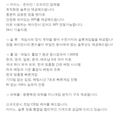
-> 카지노 - 온라인 / 오프라인 업체별
최적화된 솔루션 제공해드립니다.
충분히 검증된 정품 밴더로
안정화 되어있는 API를 제공해드립니다.
따로 사용하는 에이전시 있어도 API 연동가능합니다.
24시 기술지원.
-> 슬 롯 - 게임사와 정식 계약을 맺어 수천가지의 슬롯게임들을 제공합니
정품 에이전시의 환수율이 부담인 본사에게 맞는 솔루션도 제공해드립니다
-> 홀 덤 - 와일드 홀덤 !! 평균 동시접속자 1,500명
한국, 영국, 일본, 중국, 베트남 5개 국어 지원
국내 최다 유저 보유, 한국 맞춤형 간편 베팅 시스템
하프 베팅과 기존 홀덤식 베팅의 조화
한국 맞춤형 빠른게임
기다림 없는 입장, 베팅시간 7초로 빠른게임 진행
AI 없는 100% 실유저 인증
-> 파워볼 - 동행복권 파워볼 미니게임 받치기 구조 제공됩니다.
신규오픈시 전담 CS팀 케어를 해드립니다.
카지노, 슬롯 정품 통합알 합리적인 가격으로 공급해 드리고 있습니다.