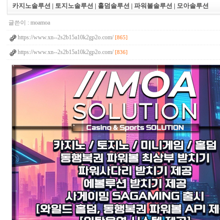
카지노솔루션 | 토지노솔루션 | 홀덤솔루션 | 파워볼솔루션 | 모아솔루션
글쓴이 :
moamoa
https://www.xn--2s2b15a10k2gp2o.com/
[865]
https://www.xn--2s2b15a10k2gp2o.com/
[836]