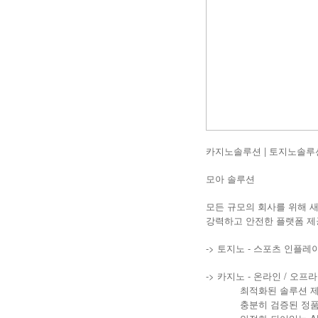
카지노솔루션 | 토지노솔루션
모아 솔루션
모든 규모의 회사를 위해 
강력하고 안전한 플랫폼 제
-> 토지노 - 스포츠 인플
-> 카지노 - 온라인 / 오프
최적화된 솔루션 
충분히 검증된 정