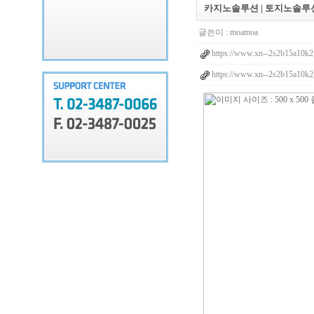
카지노솔루션 | 토지노솔루션
글쓴이 :
moamoa
https://www.xn--2s2b15a10k
https://www.xn--2s2b15a10k