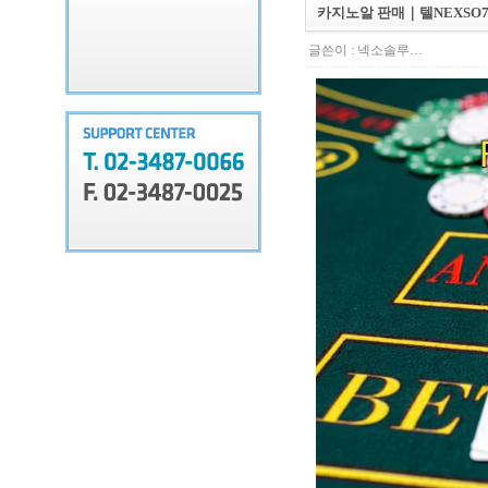
카지노알 판매｜텔NEXSO
글쓴이 :
넥소솔루…