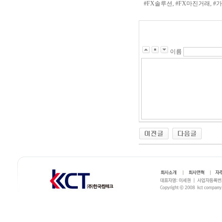
#FX솔루션, #FX마진거래, 
이름