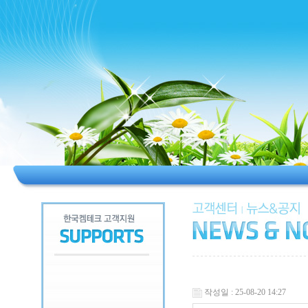
작성일 : 25-08-20 14:27