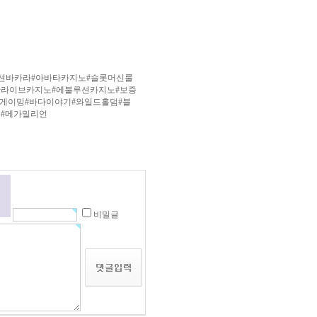
션바카라#아바타카지노#슬롯머신룰
간라이브카지노#에불루션카지노#보증
로게이밍#바다이야기#와일드홀덤#블
볼#메가밀리언
비밀글