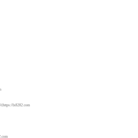
m
s://lx8282.com
.com