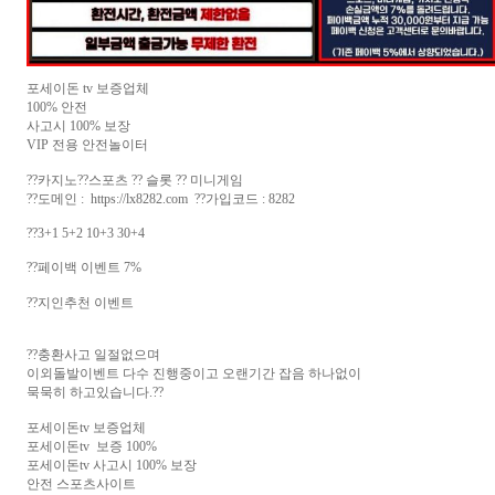
포세이돈 tv 보증업체
100% 안전
사고시 100% 보장
VIP 전용 안전놀이터
??카지노??스포츠 ?? 슬롯 ?? 미니게임
??도메인 : https://lx8282.com ??가입코드 : 8282
??3+1 5+2 10+3 30+4
??페이백 이벤트 7%
??지인추천 이벤트
??충환사고 일절없으며
이외돌발이벤트 다수 진행중이고 오랜기간 잡음 하나없이
묵묵히 하고있습니다.??
포세이돈tv 보증업체
포세이돈tv 보증 100%
포세이돈tv 사고시 100% 보장
안전 스포츠사이트