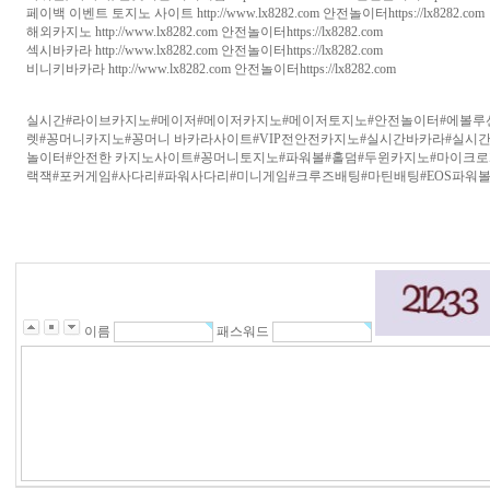
페이백 이벤트 토지노 사이트 http://www.lx8282.com 안전놀이터https://lx8282.com
해외카지노 http://www.lx8282.com 안전놀이터https://lx8282.com
섹시바카라 http://www.lx8282.com 안전놀이터https://lx8282.com
비니키바카라 http://www.lx8282.com 안전놀이터https://lx8282.com
실시간#라이브카지노#메이저#메이저카지노#메이저토지노#안전놀이터#에볼루
렛#꽁머니카지노#꽁머니 바카라사이트#VIP전안전카지노#실시간바카라#실시
놀이터#안전한 카지노사이트#꽁머니토지노#파워볼#홀덤#두윈카지노#마이크
랙잭#포커게임#사다리#파워사다리#미니게임#크루즈배팅#마틴배팅#EOS파워
이름
패스워드