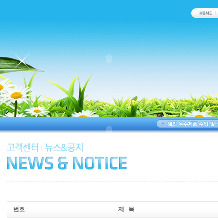
번호
제 목