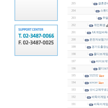
205
결혼준
204
스튜디
203
주말
202
개인회생
201
AK게임바둑
200
운전자보험가
199
경기도출장샵
198
몰디브게임 
197
바이브게임
196
몰디브
195
532532
194
xcvcxv
193
샷시교체무료
192
바둑이게임 
191
바둑이게임