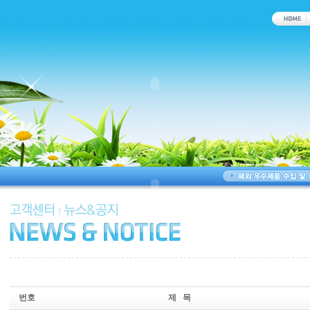
번호
제 목