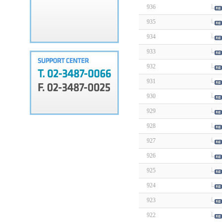
936
935
934
933
932
931
930
929
928
927
926
925
924
923
922